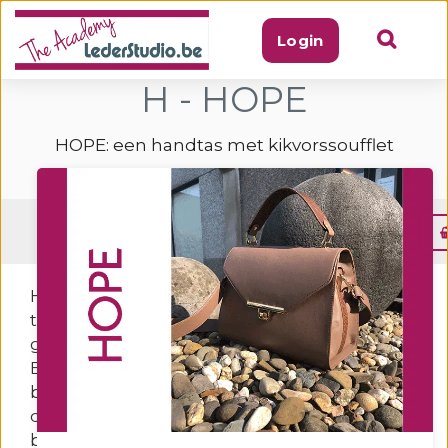
Login
H - HOPE
HOPE: een handtas met kikvorssoufflet
Menu
HOPE: een handtas met kikvorssoufflet. De
tas sluit met een flap. Kan in de hand
gedragen worden met het korte handvat.
Een lange schouderriem kan worden
bevestigd met musketons aan de ringen op
de zijsoufflets. Door de manier waarop
buitenleder en voeringleder voor de