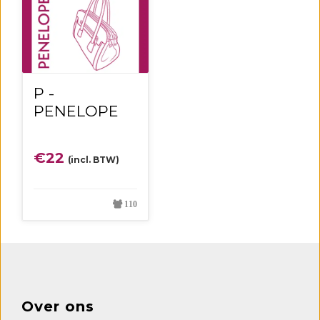
P -
PENELOPE
€
22
(incl. BTW)
110
Over ons