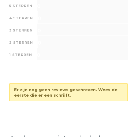
0
5 STERREN
0
4 STERREN
0
3 STERREN
0
2 STERREN
0
1 STERREN
Er zijn nog geen reviews geschreven. Wees de
eerste die er een schrijft.