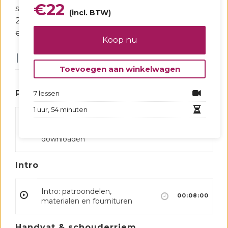
€
22
soufflets zijn getekend, maak je kennis met
(incl. BTW)
2 verschillende manieren om dezelfde vorm
en volume qua soufflet te creëren.
Koop nu
Inhoud
Toevoegen aan winkelwagen
Patronen & werkbeschrijving
7 lessen
1 uur, 54 minuten
Patronen en
werkbeschrijven te
00:00:00
downloaden
Intro
Intro: patroondelen,
00:08:00
materialen en fournituren
Handvat & schouderriem