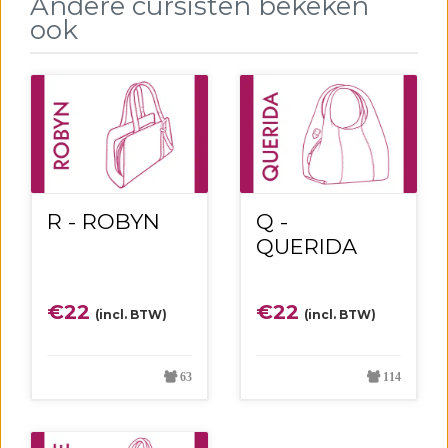
Andere cursisten bekeken
ook
R - ROBYN
Q -
QUERIDA
€
22
€
22
(incl. BTW)
(incl. BTW)
63
114