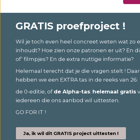
GRATIS proefproject !
Wil je toch even heel concreet weten wat zo 
inhoudt? Hoe zien onze patronen er uit? En d
of’ filmpjes? En de extra nuttige informatie?
Helemaal terecht dat je die vragen stelt ! Da
hebben we een EXTRA tas in de reeks van 26:
de 0-editie, of
de Alpha-tas
:
helemaal gratis
v
iedereen die ons aanbod wil uittesten.
GO FOR IT !
Ja, ik wil dit GRATIS project uittesten !