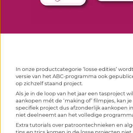
In onze productcategorie ‘losse edities’ word
versie van het ABC-programma ook gepublice
op zichzelf staand project.
Als je in de loop van het jaar een tasproject wi
aankopen mét de ‘making of’ filmpjes, kan je
specifiek project dus afzonderlijk aankopen in
niet deelneemt aan het volledige programma
Extra tutorials over patroontechnieken en a
tips en trics komen in de losse projecten niet