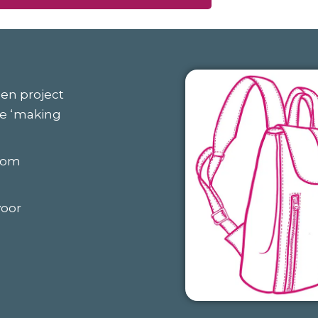
een project
ie ‘making
arom
oor