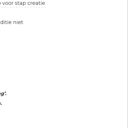
p voor stap creatie
itie niet
g’.
.