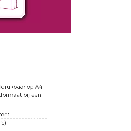
afdrukbaar op A4
tformaat bij een
 met
's)