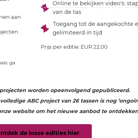
Online te bekijken video's: sta
van de tas
emen aan
Toegang tot de aangekochte ed
ojecten
gelimiteerd in tijd
Prijs per editie: EUR 22,00
als: ga
asprojecten worden opeenvolgend gepubliceerd.
volledige ABC project van 26 tassen is nog ‘ongoin
onze website om het nieuwe aanbod te ontdekken
ntdek de losse edities hier