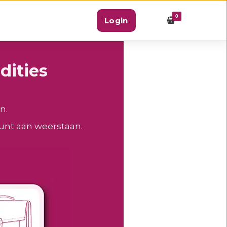
0
Login
dities
n.
kunt aan weerstaan.