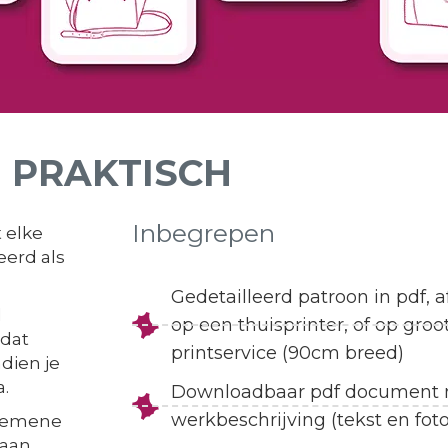
PRAKTISCH
Inbegrepen
t elke
erd als
Gedetailleerd patroon in pdf, 
l
op een thuisprinter, of op groo
 dat
printservice (90cm breed)
dien je
.
Downloadbaar pdf document
werkbeschrijving (tekst en foto
lgemene
 aan