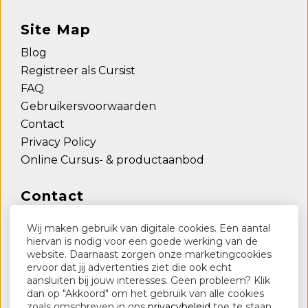
Site Map
Blog
Registreer als Cursist
FAQ
Gebruikersvoorwaarden
Contact
Privacy Policy
Online Cursus- & productaanbod
Contact
Lederstudio.be
Wij maken gebruik van digitale cookies. Een aantal
Vierde Lansierslaan 82
hiervan is nodig voor een goede werking van de
website. Daarnaast zorgen onze marketingcookies
3300 Tienen
ervoor dat jij advertenties ziet die ook echt
+32496223054
aansluiten bij jouw interesses. Geen probleem? Klik
dan op "Akkoord" om het gebruik van alle cookies
info@lederstudio.be
zoals omschreven in ons
privacybeleid
toe te staan.