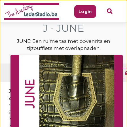
Login
J - JUNE
JUNE: Een ruime tas met bovenrits en
zijzoufflets met overlapnaden.
Menu
JUNE: Een ruime tas met bovenrits en
zijzoufflets met overlapnaden. De tas heeft
ronde handvaten, sluit met een rits die
gemonteerd is in de bovenrand, heeft een
loshangende voering met een ritszakje en
losse insteekzakjes met een lederen