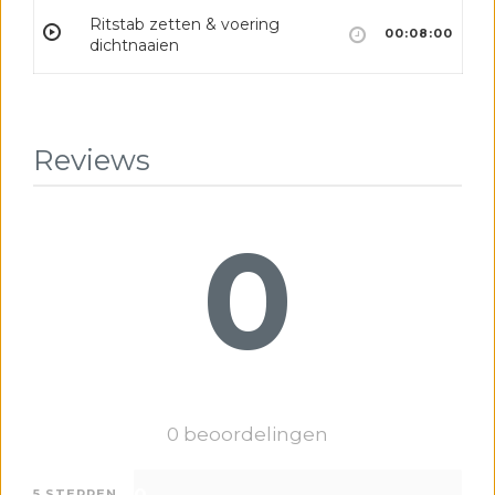
Ritstab zetten & voering
00:08:00
dichtnaaien
Reviews
0
0 beoordelingen
5 STERREN