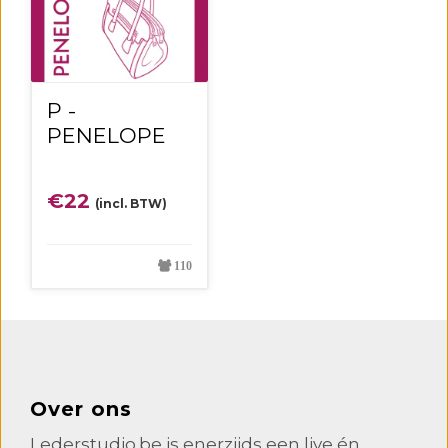
P -
PENELOPE
€
22
(incl. BTW)
110
Over ons
Lederstudio.be is enerzijds een live én