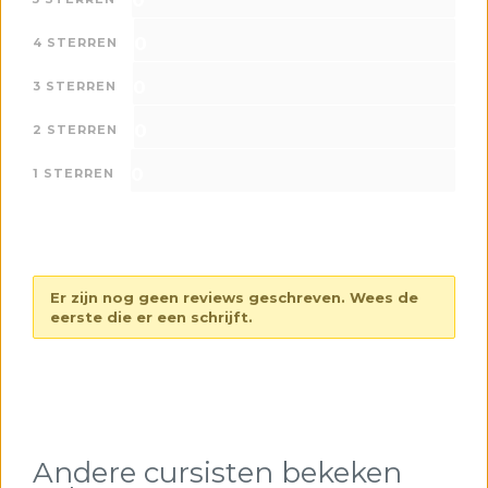
0
0
4 STERREN
0
3 STERREN
0
2 STERREN
0
1 STERREN
Er zijn nog geen reviews geschreven. Wees de
eerste die er een schrijft.
Andere cursisten bekeken