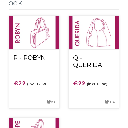
ook
R - ROBYN
Q -
QUERIDA
€
22
€
22
(incl. BTW)
(incl. BTW)
63
114