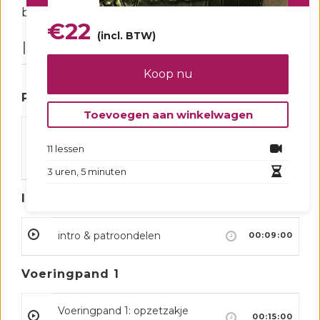
bovenrandje.
€
22
(incl. BTW)
Inhoud
Koop nu
Patronen en werkbeschrijving
Toevoegen aan winkelwagen
Patronen en
werkbeschrijving
00:00:00
11 lessen
downloaden
3 uren, 5 minuten
Intro & patroondelen
intro & patroondelen
00:09:00
Voeringpand 1
Voeringpand 1: opzetzakje
00:15:00