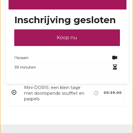
van lederen tassen maken:
lidmaatschap A
of
Het ABC van
Inschrijving gesloten
lederen tassen maken:
Lidmaatschap B
kopen.
Koop nu
Inhoud
1 lessen
39 minuten
Mini DORIS
Mini-DORIS: een klein tasje
met doorlopende soufflet en
00:39:00
paspels