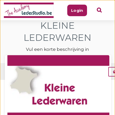
Login
KLEINE
LEDERWAREN
Vul een korte beschrijving in
Beschrijving
Inhoud
Gerelateerd
Vul een korte beschrijving in
Om toegang te krijgen tot deze
inhoud moet je eerst
Het ABC