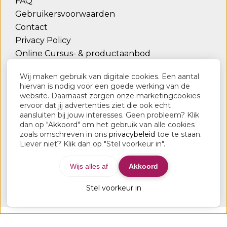
FAQ
Gebruikersvoorwaarden
Contact
Privacy Policy
Online Cursus- & productaanbod
Wij maken gebruik van digitale cookies. Een aantal
Contact
hiervan is nodig voor een goede werking van de
website. Daarnaast zorgen onze marketingcookies
Lederstudio.be
ervoor dat jij advertenties ziet die ook echt
Vierde Lansierslaan 82
aansluiten bij jouw interesses. Geen probleem? Klik
dan op "Akkoord" om het gebruik van alle cookies
3300 Tienen
zoals omschreven in ons
privacybeleid
toe te staan.
Liever niet? Klik dan op "Stel voorkeur in".
+32496223054
info@lederstudio.be
Wijs alles af
Akkoord
Stel voorkeur in