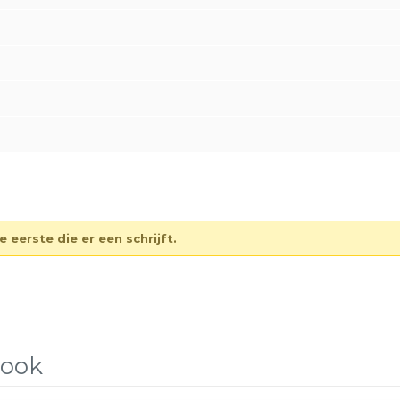
eerste die er een schrijft.
 ook