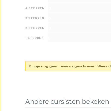
0
4 STERREN
0
3 STERREN
0
2 STERREN
0
1 STERREN
Er zijn nog geen reviews geschreven. Wees de 
Andere cursisten bekeken