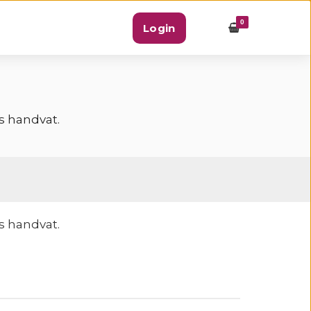
0
Login
s handvat.
s handvat.