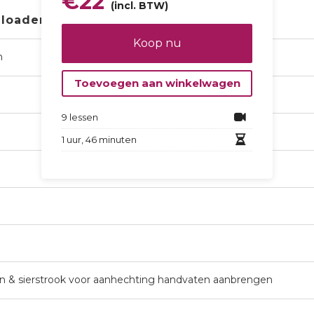
€
22
(incl. BTW)
nloaden
Koop nu
n
Toevoegen aan winkelwagen
9 lessen
1 uur, 46 minuten
en & sierstrook voor aanhechting handvaten aanbrengen