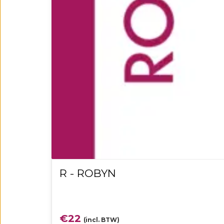
R - ROBYN
€
22
(incl. BTW)