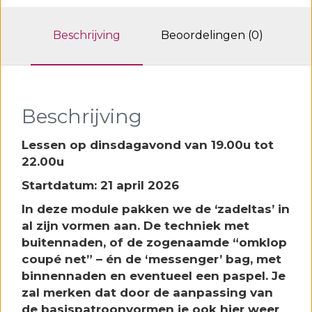
(doorlopende
soufflet)
Beschrijving
Beoordelingen (0)
-
dinsdagavond
aantal
Beschrijving
Lessen op
dinsdagavond van 19.00u tot
22.00u
Startdatum: 21 april 2026
In deze module pakken we de ‘zadeltas’ in
al zijn vormen aan. De techniek met
buitennaden, of de zogenaamde “omklop
coupé net” – én de ‘messenger’ bag, met
binnennaden en eventueel een paspel. Je
zal merken dat door de aanpassing van
de basispatroonvormen je ook hier weer