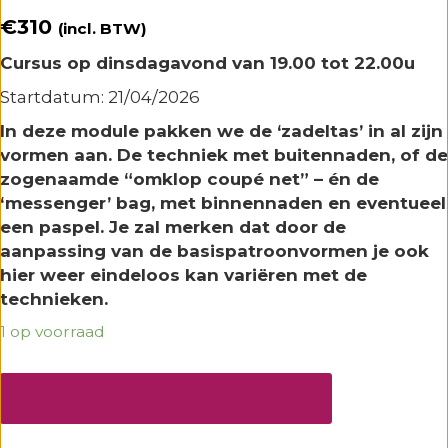
€
310
(incl. BTW)
Cursus op dinsdagavond van 19.00 tot 22.00u
Startdatum: 21/04/2026
In deze module pakken we de ‘zadeltas’ in al zijn
vormen aan. De techniek met buitennaden, of de
zogenaamde “omklop coupé net” – én de
‘messenger’ bag, met binnennaden en eventueel
een paspel. Je zal merken dat door de
aanpassing van de basispatroonvormen je ook
hier weer eindeloos kan variëren met de
technieken.
1 op voorraad
Cursus
MODULE
Toevoegen aan winkelwagen
4:
zadeltassen